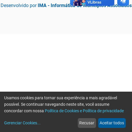
Desenvolvido por
IMA - Informática de Municípios Associados
Usamos cookies para tornar sua experiência a mais agradável
possível. Se continuar navegando neste site, você assume
concordar com nossa
Política de Cookies e Política de privacidade
home
build_circle
event
web
more_horiz
Erro ao enviar informações, por favor tente novamente
Gerenciar Cookies
...
Recusar
Aceitar todos
Início
Serviços
Eventos
Notícias
Mais