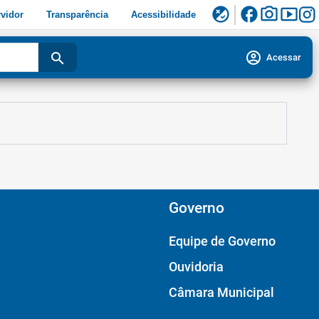
facebook
photo_camera
smart_display
flaky
vidor
Transparência
Acessibilidade
account_circle
search
Acessar
Governo
Equipe de Governo
Ouvidoria
Câmara Municipal