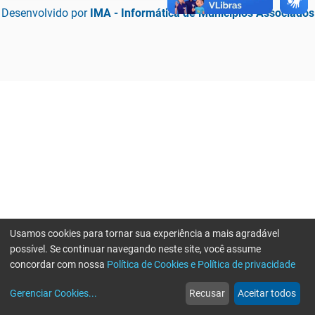
Desenvolvido por
IMA - Informática de Municípios Associados
Usamos cookies para tornar sua experiência a mais agradável
possível. Se continuar navegando neste site, você assume
concordar com nossa
Política de Cookies e Política de privacidade
home
build_circle
event
web
more_horiz
Erro ao enviar informações, por favor tente novamente
Gerenciar Cookies
...
Recusar
Aceitar todos
Início
Serviços
Eventos
Notícias
Mais