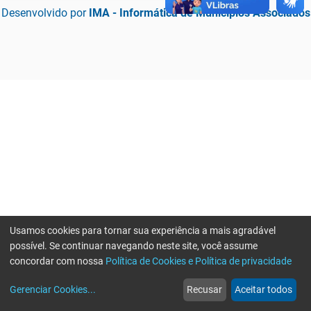
Desenvolvido por
IMA - Informática de Municípios Associados
Usamos cookies para tornar sua experiência a mais agradável
possível. Se continuar navegando neste site, você assume
concordar com nossa
Política de Cookies e Política de privacidade
home
build_circle
event
web
more_horiz
Erro ao enviar informações, por favor tente novamente
Gerenciar Cookies
...
Recusar
Aceitar todos
Início
Serviços
Eventos
Notícias
Mais