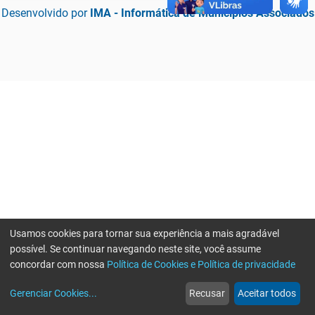
Desenvolvido por
IMA - Informática de Municípios Associados
Usamos cookies para tornar sua experiência a mais agradável
possível. Se continuar navegando neste site, você assume
concordar com nossa
Política de Cookies e Política de privacidade
home
build_circle
event
web
more_horiz
Erro ao enviar informações, por favor tente novamente
Gerenciar Cookies
...
Recusar
Aceitar todos
Início
Serviços
Eventos
Notícias
Mais