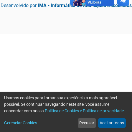
Desenvolvido por
IMA - Informática de Municípios Associados
Usamos cookies para tornar sua experiência a mais agradável
possível. Se continuar navegando neste site, você assume
concordar com nossa
Política de Cookies e Política de privacidade
home
build_circle
event
web
more_horiz
Erro ao enviar informações, por favor tente novamente
Gerenciar Cookies
...
Recusar
Aceitar todos
Início
Serviços
Eventos
Notícias
Mais