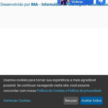
Desenvolvido por
IMA - Informática de Municípios Associados
Usamos cookies para tornar sua experiência a mais agradável
possível. Se continuar navegando neste site, você assume
concordar com nossa
Política de Cookies e Política de privacidade
home
build_circle
event
web
more_horiz
Erro ao enviar informações, por favor tente novamente
Gerenciar Cookies
...
Recusar
Aceitar todos
Início
Serviços
Eventos
Notícias
Mais