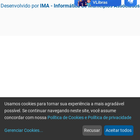
Desenvolvido por
IMA - Informática de Municípios Associados
Usamos cookies para tornar sua experiência a mais agradável
possível. Se continuar navegando neste site, você assume
concordar com nossa
Política de Cookies e Política de privacidade
home
build_circle
event
web
more_horiz
Erro ao enviar informações, por favor tente novamente
Gerenciar Cookies
...
Recusar
Aceitar todos
Início
Serviços
Eventos
Notícias
Mais