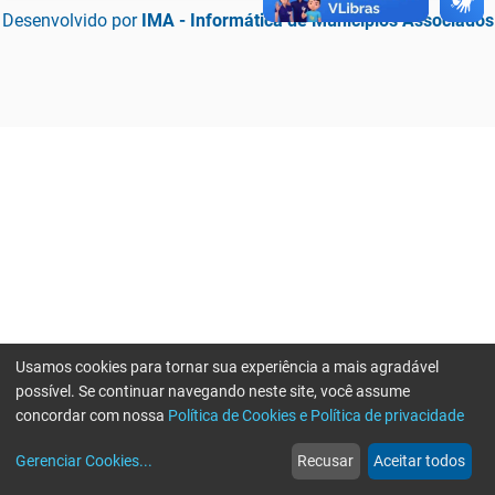
Desenvolvido por
IMA - Informática de Municípios Associados
Usamos cookies para tornar sua experiência a mais agradável
possível. Se continuar navegando neste site, você assume
concordar com nossa
Política de Cookies e Política de privacidade
home
build_circle
event
web
more_horiz
Erro ao enviar informações, por favor tente novamente
Gerenciar Cookies
...
Recusar
Aceitar todos
Início
Serviços
Eventos
Notícias
Mais