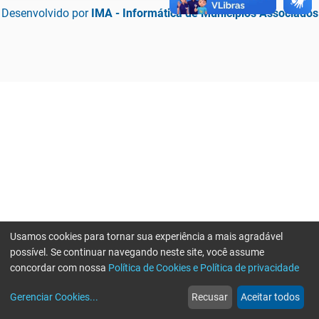
Desenvolvido por
IMA - Informática de Municípios Associados
Usamos cookies para tornar sua experiência a mais agradável
possível. Se continuar navegando neste site, você assume
concordar com nossa
Política de Cookies e Política de privacidade
home
build_circle
event
web
more_horiz
Erro ao enviar informações, por favor tente novamente
Gerenciar Cookies
...
Recusar
Aceitar todos
Início
Serviços
Eventos
Notícias
Mais