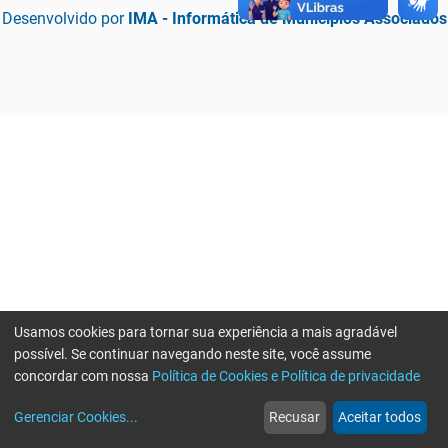
Desenvolvido por
IMA - Informática de Municípios Associados
Usamos cookies para tornar sua experiência a mais agradável
possível. Se continuar navegando neste site, você assume
concordar com nossa
Política de Cookies e Política de privacidade
home
build_circle
event
web
more_horiz
Erro ao enviar informações, por favor tente novamente
Gerenciar Cookies
...
Recusar
Aceitar todos
Início
Serviços
Eventos
Notícias
Mais