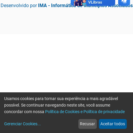
Desenvolvido por
IMA - Informática de Municípios Associados
Usamos cookies para tornar sua experiência a mais agradável
possível. Se continuar navegando neste site, você assume
concordar com nossa
Política de Cookies e Política de privacidade
home
build_circle
event
web
more_horiz
Erro ao enviar informações, por favor tente novamente
Gerenciar Cookies
...
Recusar
Aceitar todos
Início
Serviços
Eventos
Notícias
Mais