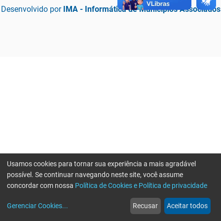
Desenvolvido por
IMA - Informática de Municípios Associados
Usamos cookies para tornar sua experiência a mais agradável
possível. Se continuar navegando neste site, você assume
concordar com nossa
Política de Cookies e Política de privacidade
home
build_circle
event
web
more_horiz
Erro ao enviar informações, por favor tente novamente
Gerenciar Cookies
...
Recusar
Aceitar todos
Início
Serviços
Eventos
Notícias
Mais