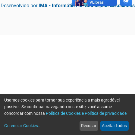
Desenvolvido por
IMA - Informática de Municípios Associados
Usamos cookies para tornar sua experiência a mais agradável
possível. Se continuar navegando neste site, você assume
concordar com nossa
Política de Cookies e Política de privacidade
home
build_circle
event
web
more_horiz
Erro ao enviar informações, por favor tente novamente
Gerenciar Cookies
...
Recusar
Aceitar todos
Início
Serviços
Eventos
Notícias
Mais