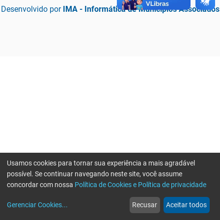
Desenvolvido por
IMA - Informática de Municípios Associados
Usamos cookies para tornar sua experiência a mais agradável
possível. Se continuar navegando neste site, você assume
concordar com nossa
Política de Cookies e Política de privacidade
home
build_circle
event
web
more_horiz
Erro ao enviar informações, por favor tente novamente
Gerenciar Cookies
...
Recusar
Aceitar todos
Início
Serviços
Eventos
Notícias
Mais