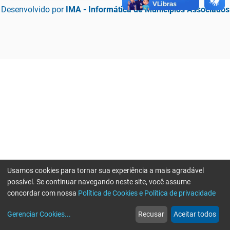
Desenvolvido por
IMA - Informática de Municípios Associados
Usamos cookies para tornar sua experiência a mais agradável
possível. Se continuar navegando neste site, você assume
concordar com nossa
Política de Cookies e Política de privacidade
home
build_circle
event
web
more_horiz
Erro ao enviar informações, por favor tente novamente
Gerenciar Cookies
...
Recusar
Aceitar todos
Início
Serviços
Eventos
Notícias
Mais