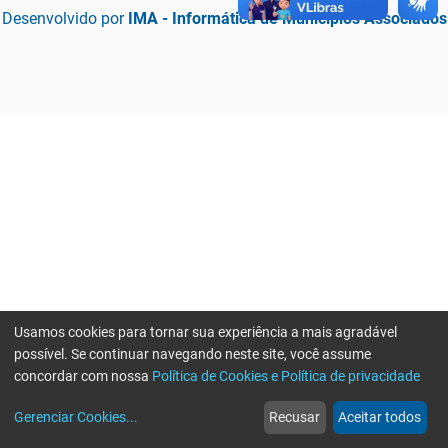
Desenvolvido por
IMA - Informática de Municípios Associados
Usamos cookies para tornar sua experiência a mais agradável
possível. Se continuar navegando neste site, você assume
concordar com nossa
Política de Cookies e Política de privacidade
home
build_circle
event
web
more_horiz
Erro ao enviar informações, por favor tente novamente
Gerenciar Cookies
...
Recusar
Aceitar todos
Início
Serviços
Eventos
Notícias
Mais