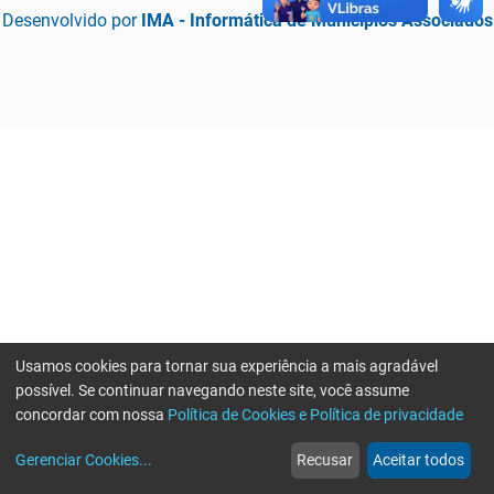
Desenvolvido por
IMA - Informática de Municípios Associados
Usamos cookies para tornar sua experiência a mais agradável
possível. Se continuar navegando neste site, você assume
concordar com nossa
Política de Cookies e Política de privacidade
home
build_circle
event
web
more_horiz
Erro ao enviar informações, por favor tente novamente
Gerenciar Cookies
...
Recusar
Aceitar todos
Início
Serviços
Eventos
Notícias
Mais