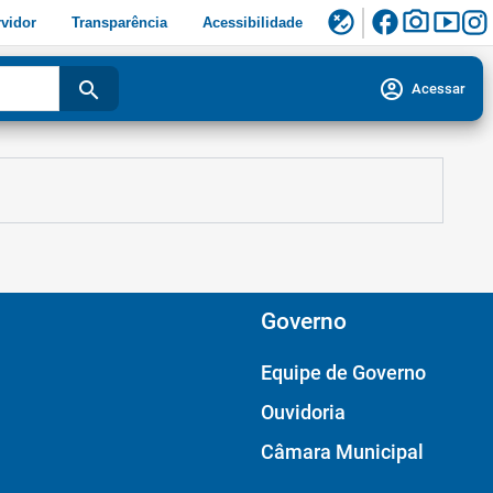
facebook
photo_camera
smart_display
flaky
vidor
Transparência
Acessibilidade
account_circle
search
Acessar
Governo
Equipe de Governo
Ouvidoria
Câmara Municipal