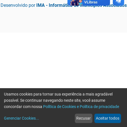
Desenvolvido por
IMA - Informática de Municípios Associados
Usamos cookies para tornar sua experiência a mais agradável
possível. Se continuar navegando neste site, você assume
concordar com nossa
Política de Cookies e Política de privacidade
home
build_circle
event
web
more_horiz
Erro ao enviar informações, por favor tente novamente
Gerenciar Cookies
...
Recusar
Aceitar todos
Início
Serviços
Eventos
Notícias
Mais