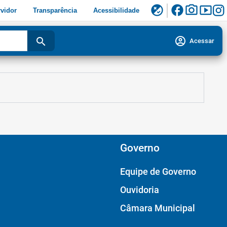
facebook
photo_camera
smart_display
flaky
vidor
Transparência
Acessibilidade
account_circle
search
Acessar
Governo
Equipe de Governo
Ouvidoria
Câmara Municipal