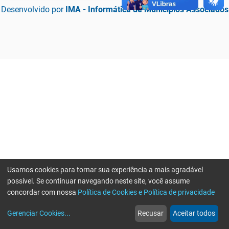
Desenvolvido por
IMA - Informática de Municípios Associados
Usamos cookies para tornar sua experiência a mais agradável
possível. Se continuar navegando neste site, você assume
concordar com nossa
Política de Cookies e Política de privacidade
home
build_circle
event
web
more_horiz
Erro ao enviar informações, por favor tente novamente
Gerenciar Cookies
...
Recusar
Aceitar todos
Início
Serviços
Eventos
Notícias
Mais