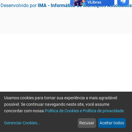
Desenvolvido por
IMA - Informática de Municípios Associados
Usamos cookies para tornar sua experiência a mais agradável
possível. Se continuar navegando neste site, você assume
concordar com nossa
Política de Cookies e Política de privacidade
home
build_circle
event
web
more_horiz
Erro ao enviar informações, por favor tente novamente
Gerenciar Cookies
...
Recusar
Aceitar todos
Início
Serviços
Eventos
Notícias
Mais