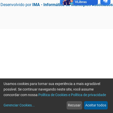
Desenvolvido por
IMA - Informática de Municípios Associados
Usamos cookies para tornar sua experiência a mais agradável
possível. Se continuar navegando neste site, você assume
concordar com nossa
Política de Cookies e Política de privacidade
home
build_circle
event
web
more_horiz
Erro ao enviar informações, por favor tente novamente
Gerenciar Cookies
...
Recusar
Aceitar todos
Início
Serviços
Eventos
Notícias
Mais