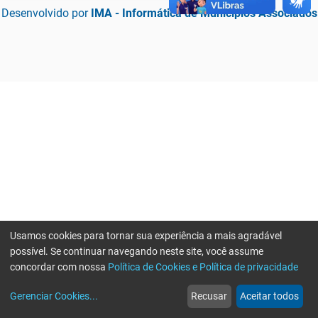
Desenvolvido por
IMA - Informática de Municípios Associados
Usamos cookies para tornar sua experiência a mais agradável
possível. Se continuar navegando neste site, você assume
concordar com nossa
Política de Cookies e Política de privacidade
home
build_circle
event
web
more_horiz
Erro ao enviar informações, por favor tente novamente
Gerenciar Cookies
...
Recusar
Aceitar todos
Início
Serviços
Eventos
Notícias
Mais