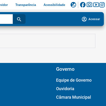
facebook
photo_camera
smart_display
flaky
vidor
Transparência
Acessibilidade
account_circle
search
Acessar
Governo
Equipe de Governo
Ouvidoria
Câmara Municipal