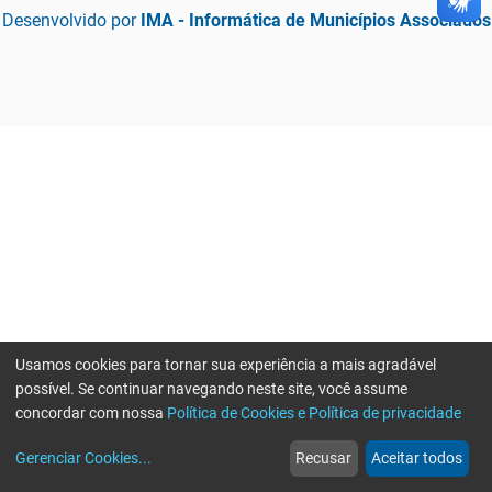
Desenvolvido por
IMA - Informática de Municípios Associados
Usamos cookies para tornar sua experiência a mais agradável
possível. Se continuar navegando neste site, você assume
concordar com nossa
Política de Cookies e Política de privacidade
home
build_circle
event
web
more_horiz
Gerenciar Cookies
...
Recusar
Aceitar todos
Início
Serviços
Eventos
Notícias
Mais