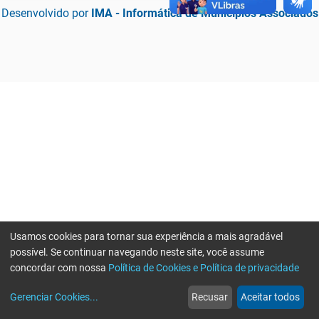
Desenvolvido por
IMA - Informática de Municípios Associados
Usamos cookies para tornar sua experiência a mais agradável
possível. Se continuar navegando neste site, você assume
concordar com nossa
Política de Cookies e Política de privacidade
home
build_circle
event
web
more_horiz
Erro ao enviar informações, por favor tente novamente
Gerenciar Cookies
...
Recusar
Aceitar todos
Início
Serviços
Eventos
Notícias
Mais