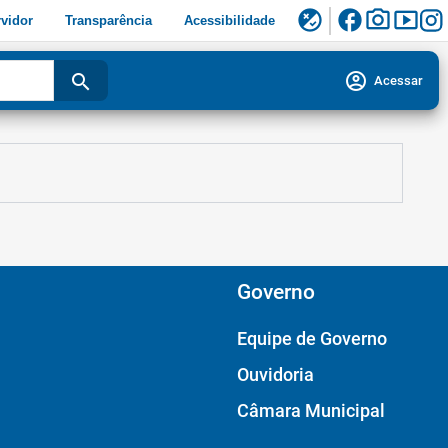
facebook
photo_camera
smart_display
flaky
vidor
Transparência
Acessibilidade
account_circle
search
Acessar
Governo
Equipe de Governo
Ouvidoria
Câmara Municipal