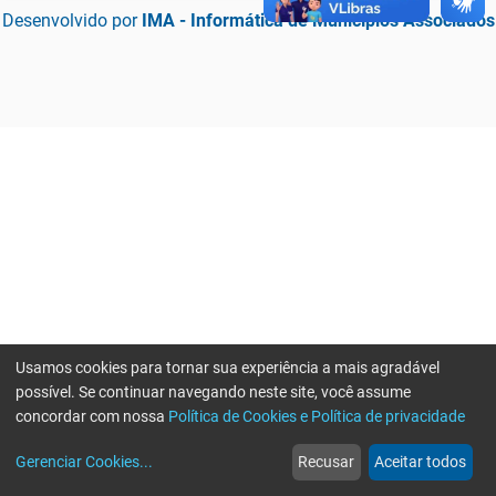
Desenvolvido por
IMA - Informática de Municípios Associados
Usamos cookies para tornar sua experiência a mais agradável
possível. Se continuar navegando neste site, você assume
concordar com nossa
Política de Cookies e Política de privacidade
home
build_circle
event
web
more_horiz
Erro ao enviar informações, por favor tente novamente
Gerenciar Cookies
...
Recusar
Aceitar todos
Início
Serviços
Eventos
Notícias
Mais