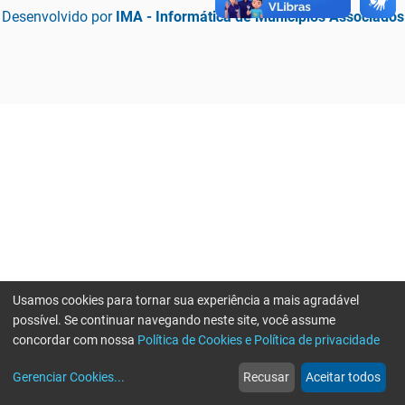
Desenvolvido por
IMA - Informática de Municípios Associados
Usamos cookies para tornar sua experiência a mais agradável
possível. Se continuar navegando neste site, você assume
concordar com nossa
Política de Cookies e Política de privacidade
home
build_circle
event
web
more_horiz
Erro ao enviar informações, por favor tente novamente
Gerenciar Cookies
...
Recusar
Aceitar todos
Início
Serviços
Eventos
Notícias
Mais