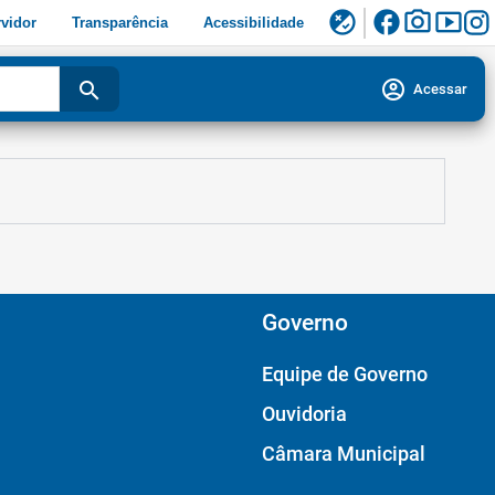
facebook
photo_camera
smart_display
flaky
vidor
Transparência
Acessibilidade
account_circle
search
Acessar
Governo
Equipe de Governo
Ouvidoria
Câmara Municipal