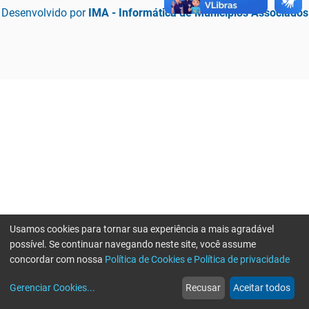
Desenvolvido por
IMA - Informática de Municípios Associados
Usamos cookies para tornar sua experiência a mais agradável
possível. Se continuar navegando neste site, você assume
concordar com nossa
Política de Cookies e Política de privacidade
home
build_circle
event
web
more_horiz
Erro ao enviar informações, por favor tente novamente
Gerenciar Cookies
...
Recusar
Aceitar todos
Início
Serviços
Eventos
Notícias
Mais