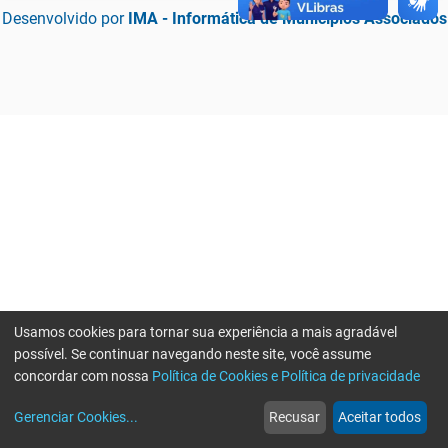
Desenvolvido por
IMA - Informática de Municípios Associados
Usamos cookies para tornar sua experiência a mais agradável
possível. Se continuar navegando neste site, você assume
concordar com nossa
Política de Cookies e Política de privacidade
home
build_circle
event
web
more_horiz
Erro ao enviar informações, por favor tente novamente
Gerenciar Cookies
...
Recusar
Aceitar todos
Início
Serviços
Eventos
Notícias
Mais