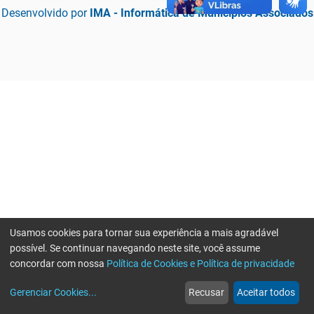
Desenvolvido por
IMA - Informática de Municípios Associados
Usamos cookies para tornar sua experiência a mais agradável
possível. Se continuar navegando neste site, você assume
concordar com nossa
Política de Cookies e Política de privacidade
home
build_circle
event
web
more_horiz
Erro ao enviar informações, por favor tente novamente
Gerenciar Cookies
...
Recusar
Aceitar todos
Início
Serviços
Eventos
Notícias
Mais