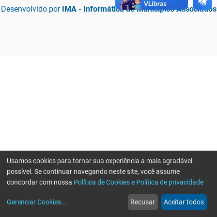
Desenvolvido por
IMA - Informática de Municípios Associados
Usamos cookies para tornar sua experiência a mais agradável
possível. Se continuar navegando neste site, você assume
concordar com nossa
Política de Cookies e Política de privacidade
home
build_circle
event
web
more_horiz
Erro ao enviar informações, por favor tente novamente
Gerenciar Cookies
...
Recusar
Aceitar todos
Início
Serviços
Eventos
Notícias
Mais