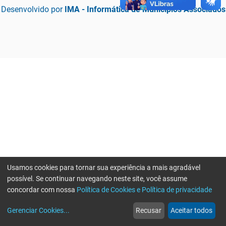
Desenvolvido por
IMA - Informática de Municípios Associados
Usamos cookies para tornar sua experiência a mais agradável
possível. Se continuar navegando neste site, você assume
concordar com nossa
Política de Cookies e Política de privacidade
home
build_circle
event
web
more_horiz
Erro ao enviar informações, por favor tente novamente
Gerenciar Cookies
...
Recusar
Aceitar todos
Início
Serviços
Eventos
Notícias
Mais