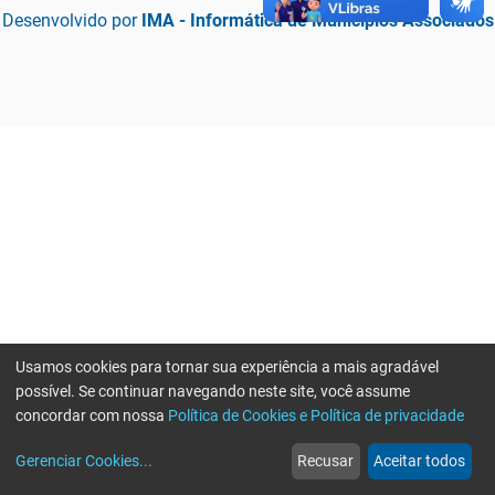
Desenvolvido por
IMA - Informática de Municípios Associados
Usamos cookies para tornar sua experiência a mais agradável
possível. Se continuar navegando neste site, você assume
concordar com nossa
Política de Cookies e Política de privacidade
home
build_circle
event
web
more_horiz
Erro ao enviar informações, por favor tente novamente
Gerenciar Cookies
...
Recusar
Aceitar todos
Início
Serviços
Eventos
Notícias
Mais