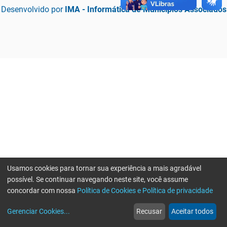
Desenvolvido por
IMA - Informática de Municípios Associados
Usamos cookies para tornar sua experiência a mais agradável
possível. Se continuar navegando neste site, você assume
concordar com nossa
Política de Cookies e Política de privacidade
home
build_circle
event
web
more_horiz
Erro ao enviar informações, por favor tente novamente
Gerenciar Cookies
...
Recusar
Aceitar todos
Início
Serviços
Eventos
Notícias
Mais