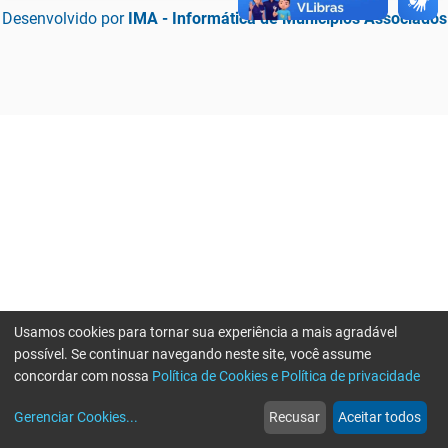
Desenvolvido por
IMA - Informática de Municípios Associados
Usamos cookies para tornar sua experiência a mais agradável
possível. Se continuar navegando neste site, você assume
concordar com nossa
Política de Cookies e Política de privacidade
home
build_circle
event
web
more_horiz
Erro ao enviar informações, por favor tente novamente
Gerenciar Cookies
...
Recusar
Aceitar todos
Início
Serviços
Eventos
Notícias
Mais