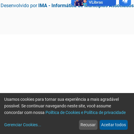
Desenvolvido por
IMA - Informática de Municípios Associados
Usamos cookies para tornar sua experiência a mais agradável
possível. Se continuar navegando neste site, você assume
concordar com nossa
Política de Cookies e Política de privacidade
home
build_circle
event
web
more_horiz
Erro ao enviar informações, por favor tente novamente
Gerenciar Cookies
...
Recusar
Aceitar todos
Início
Serviços
Eventos
Notícias
Mais