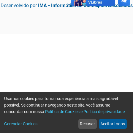
Desenvolvido por
IMA - Informática de Municípios Associados
Usamos cookies para tornar sua experiência a mais agradável
possível. Se continuar navegando neste site, você assume
concordar com nossa
Política de Cookies e Política de privacidade
home
build_circle
event
web
more_horiz
Erro ao enviar informações, por favor tente novamente
Gerenciar Cookies
...
Recusar
Aceitar todos
Início
Serviços
Eventos
Notícias
Mais