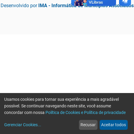
Desenvolvido por
IMA - Informática de Municípios Associados
Usamos cookies para tornar sua experiência a mais agradável
possível. Se continuar navegando neste site, você assume
concordar com nossa
Política de Cookies e Política de privacidade
home
build_circle
event
web
more_horiz
Erro ao enviar informações, por favor tente novamente
Gerenciar Cookies
...
Recusar
Aceitar todos
Início
Serviços
Eventos
Notícias
Mais