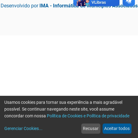
Desenvolvido por
IMA - Informática de Municípios Associados
Usamos cookies para tornar sua experiência a mais agradável
possível. Se continuar navegando neste site, você assume
concordar com nossa
Política de Cookies e Política de privacidade
home
build_circle
event
web
more_horiz
Erro ao enviar informações, por favor tente novamente
Gerenciar Cookies
...
Recusar
Aceitar todos
Início
Serviços
Eventos
Notícias
Mais