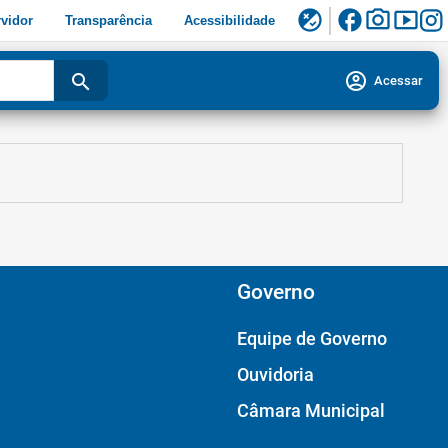
facebook
photo_camera
smart_display
flaky
vidor
Transparência
Acessibilidade
account_circle
search
Acessar
Governo
Equipe de Governo
Ouvidoria
Câmara Municipal