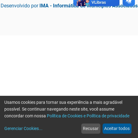
Desenvolvido por
IMA - Informática de Municípios Associados
Usamos cookies para tornar sua experiência a mais agradável
possível. Se continuar navegando neste site, você assume
concordar com nossa
Política de Cookies e Política de privacidade
home
build_circle
event
web
more_horiz
Erro ao enviar informações, por favor tente novamente
Gerenciar Cookies
...
Recusar
Aceitar todos
Início
Serviços
Eventos
Notícias
Mais