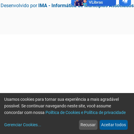
Desenvolvido por
IMA - Informática de Municípios Associados
Usamos cookies para tornar sua experiência a mais agradável
possível. Se continuar navegando neste site, você assume
concordar com nossa
Política de Cookies e Política de privacidade
home
build_circle
event
web
more_horiz
Erro ao enviar informações, por favor tente novamente
Gerenciar Cookies
...
Recusar
Aceitar todos
Início
Serviços
Eventos
Notícias
Mais