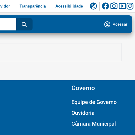
facebook
photo_camera
smart_display
flaky
vidor
Transparência
Acessibilidade
account_circle
search
Acessar
Governo
Equipe de Governo
Ouvidoria
Câmara Municipal