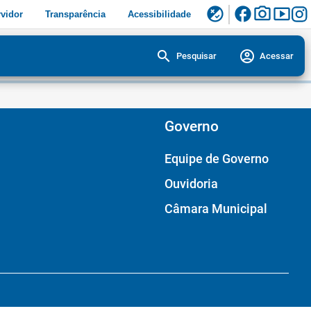
facebook
photo_camera
smart_display
flaky
vidor
Transparência
Acessibilidade
search
account_circle
Pesquisar
Acessar
Governo
Equipe de Governo
Ouvidoria
Câmara Municipal