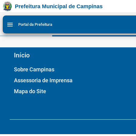
Prefeitura Municipal de Campinas
Ir para conteudo
Ir para menu do site da Prefeitura de Campinas
Ligar/Desligar contraste visual de tela para acessibili
1
2
menu
Portal da Prefeitura
Início
Sobre Campinas
Assessoria de Imprensa
Mapa do Site