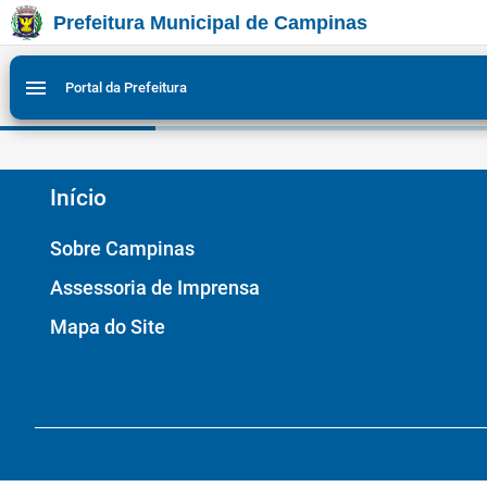
Prefeitura Municipal de Campinas
Ir para conteudo
Ir para menu do site da Prefeitura de Campinas
Ligar/Desligar contraste visual de tela para acessibili
1
2
menu
Portal da Prefeitura
Início
Sobre Campinas
Assessoria de Imprensa
Mapa do Site