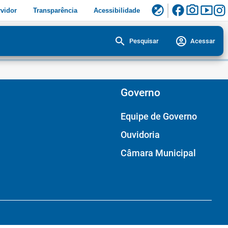
facebook
photo_camera
smart_display
flaky
vidor
Transparência
Acessibilidade
search
account_circle
Pesquisar
Acessar
Governo
Equipe de Governo
Ouvidoria
Câmara Municipal